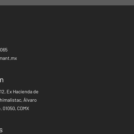
1065
mant.mx
ón
412, Ex Hacienda de
imalistac, Álvaro
. 01050, CDMX
s