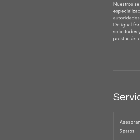
Nuestros se
especializa
autoridade
De igual fo
solicitudes 
prestación d
Servi
Asesorami
.
3 pasos