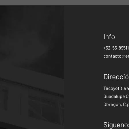
Info
+52-55-8951
contacto@e
Direcci
Tecoyotitla 
Guadalupe Ch
Obregón, C.p
Sígueno